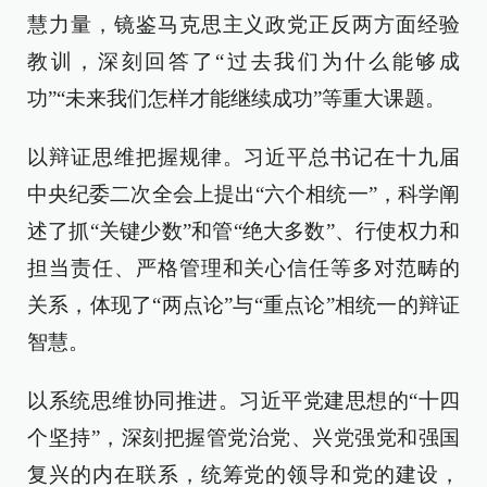
慧力量，镜鉴马克思主义政党正反两方面经验
教训，深刻回答了“过去我们为什么能够成
功”“未来我们怎样才能继续成功”等重大课题。
以辩证思维把握规律。习近平总书记在十九届
中央纪委二次全会上提出“六个相统一”，科学阐
述了抓“关键少数”和管“绝大多数”、行使权力和
担当责任、严格管理和关心信任等多对范畴的
关系，体现了“两点论”与“重点论”相统一的辩证
智慧。
以系统思维协同推进。习近平党建思想的“十四
个坚持”，深刻把握管党治党、兴党强党和强国
复兴的内在联系，统筹党的领导和党的建设，