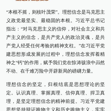
“本根不摇，则枝叶茂荣”。理想信念是马克思主
义政党最坚实、最稳固的本根。习近平总书记
指出：“对马克思主义的信仰，对社会主义和共
产主义的信念，是共产党人的政治灵魂，是共
产党人经受任何考验的精神支柱。”在习近平党
建思想形成发展的过程中，理想信念发挥着精
神之“钙”的作用，赋予我们党在惊涛骇浪中岿然
不动、在千难万险中开辟新局的磅礴力量。
理想信念的坚定，归根结底是思想理论的坚
定。认识真理、掌握真理、信仰真理、捍卫真
理，是坚定理想信念的精神前提。习近平党建
思想坚持辩证唯物主义和历史唯物主义，牢牢