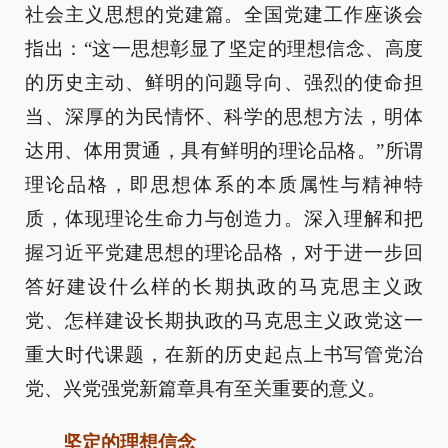
社会主义思想的党建篇。全国党建工作座谈会
指出：“这一思想彰显了坚定的理想信念、高度
的历史主动、鲜明的问题导向、强烈的使命担
当、深厚的为民情怀、科学的思想方法，明体
达用、体用贯通，具有鲜明的理论品格。”所谓
理论品格，即思想体系的本质属性与精神特
质，体现理论生命力与创造力。深入理解和把
握习近平党建思想的理论品格，对于进一步回
答好建设什么样的长期执政的马克思主义政
党、怎样建设长期执政的马克思主义政党这一
重大时代课题，在新的历史起点上书写管党治
党、兴党强党新篇章具有至关重要的意义。
坚定的理想信念