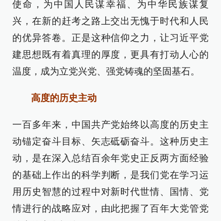
使命，为中国人民谋幸福、为中华民族谋复
兴，在新的赶考之路上交出无愧于时代和人民
的优异答卷。正是这种信仰之力，让习近平党
建思想既有着真理的厚度，更具有打动人心的
温度，成为立党兴党、强党铸魂的坚固基石。
高度的历史主动
一百多年来，中国共产党始终以高度的历史主
动锚定奋斗目标、矢志砥砺奋斗。这种历史主
动，是在深入总结百余年党史正反两方面经验
的基础上作出的科学判断，是我们党在学习运
用历史智慧的过程中对新时代世情、国情、党
情进行的战略应对，由此把握了百年大党管党