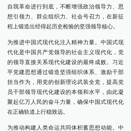
自我革命进行到底，不断增强政治领导力、思
想引领力、群众组织力、社会号召力，在新征
程上锻造出经得起历史检验的坚强领导核心。
为推进中国式现代化注入精神力量。中国式现
代化是中国共产党领导的社会主义现代化，党
的领导直接关系现代化建设的最终成败。习近
平党建思想通过锻造坚强组织体系、激励干部
担当作为，用党的创新理论武装全党，提高党
员干部领导现代化建设的本领和水平，由此凝
聚起亿万人民的奋斗力量，确保中国式现代化
在正确轨道上行稳致远。
为推动构建人类命运共同体积蓄思想动能。中