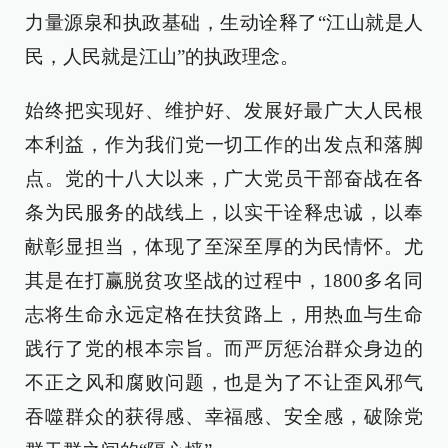
力量源泉和执政基础，生动诠释了“江山就是人
民，人民就是江山”的执政理念。
始终把实现好、维护好、发展好最广大人民根
本利益，作为我们党一切工作的出发点和落脚
点。党的十八大以来，广大党员干部奋战在各
条为民服务的战线上，以实干诠释忠诚，以奉
献彰显担当，体现了至深至厚的为民情怀。尤
其是在打赢脱贫攻坚战的过程中，1800多名同
志将生命永远定格在扶贫路上，用热血与生命
践行了党的根本宗旨。而严厉惩治群众身边的
不正之风和腐败问题，也是为了不让歪风邪气
吞噬群众的获得感、幸福感、安全感，破除党