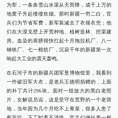
为犁，一条条雪山水渠从天而降，成千上万的
地窝子升起缕缕炊烟。那时新疆一穷二白，官
兵们为节省军费，新军装减去了衣领衣兜；他
们在大漠戈壁上开荒种地、植树造林、挖渠建
房。血染的肩膀很快扛起十月拖拉机厂、八一
钢铁厂、七一棉纺厂，沉寂千年的新疆第一次
响起大工业的震天轰鸣。
在石河子市的新疆兵团军垦博物馆里，我看到
一件破旧军大衣，是老兵王德明捐赠的，上面
的补丁共计296块。面对一组放大的黑白老照
片，女解说员说，这是坚守在荒野的一个老营
地，当年因为几个月吃不上青菜，很多人患了
夜盲症，下工时看不清路，官兵们便扯着一根