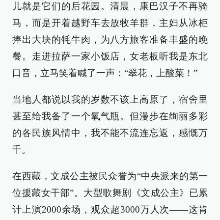
儿就是它们的后花园。清晨，康巴汉子不再骑
马，而是开着越野车去放牧羊群，主妇从冰柜
捧出大块的牦牛肉，为八方旅客准备丰盛的晚
餐。走进拉萨一家小饭店，女老板听我是东北
口音，立马笑着喊了一声：“翠花，上酸菜！”
当地人都说以我的岁数不该上高原了，宿舍里
甚至给我备了一个氧气瓶。但漫步在绚丽多彩
的各民族风情中，我不能不流连忘返，感慨万
千。
在西藏，文成公主被民众誉为“中央派来的第一
位援藏女干部”。大型歌舞剧《文成公主》已累
计上演2000余场，观众超3000万人次——这肯