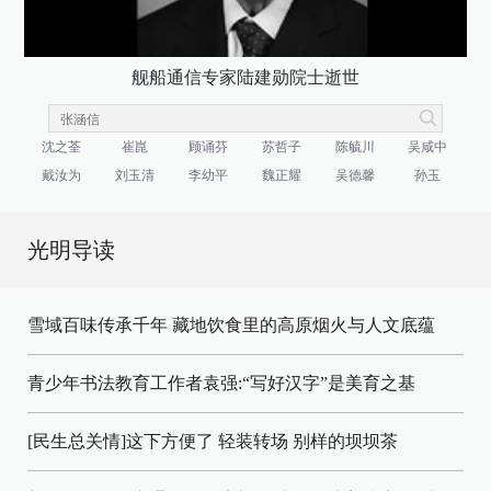
舰船通信专家陆建勋院士逝世
沈之荃
崔崑
顾诵芬
苏哲子
陈毓川
吴咸中
戴汝为
刘玉清
李幼平
魏正耀
吴德馨
孙玉
光明导读
雪域百味传承千年 藏地饮食里的高原烟火与人文底蕴
青少年书法教育工作者袁强:“写好汉字”是美育之基
[民生总关情]这下方便了
轻装转场
别样的坝坝茶