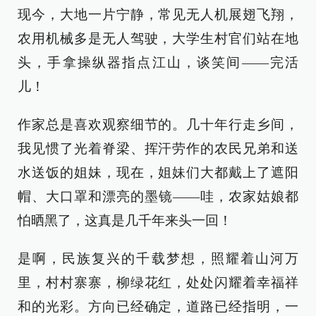
现今，大地一片宁静，常见无人机展翅飞翔，
农用机械多是无人驾驶，大学生村官们站在地
头，手拿操纵器指点江山，谈笑间——完活
儿！
作家总是喜欢观察细节的。几十年行走乡间，
我见惯了光着脊梁、挥汗劳作的农民兄弟和送
水送饭的姐妹，现在，姐妹们大都戴上了遮阳
帽、大口罩和漂亮的墨镜——哇，农家姑娘都
怕晒黑了，这真是几千年来头一回！
是啊，民族复兴的千载梦想，照耀着山河万
里，村村寨寨，柳绿花红，处处闪耀着幸福祥
和的光彩。方向已经确定，道路已经指明，一