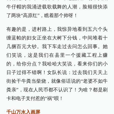
牛仔帽的我涌进载歌载舞的人潮，脸颊很快添
了两块“高原红”，瞧着那个帅呀！
有趣的是，进村路上，我惊异地看到五六个头
缠蓝帕的妇女正坐在大树下分钱，中间堆着十
几捆百元大钞。我下车走过去问怎么回事。她
们笑说，这是我们在县里一个援藏工程上赚
的，给你分点？我哈哈大笑说，看来你们的小
日子过得不错啊！女队长说：过去我们天天上
街捡干牛粪当柴烧，就像俗话说的“老婆不如牛
粪亲”，现在人民币都不认识了！为啥？都是刷
卡和电子支付惹的“祸”呗！
千山万水入画屏