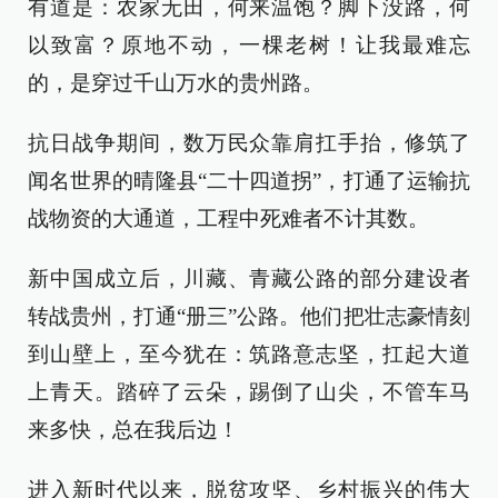
有道是：农家无田，何来温饱？脚下没路，何
以致富？原地不动，一棵老树！让我最难忘
的，是穿过千山万水的贵州路。
抗日战争期间，数万民众靠肩扛手抬，修筑了
闻名世界的晴隆县“二十四道拐”，打通了运输抗
战物资的大通道，工程中死难者不计其数。
新中国成立后，川藏、青藏公路的部分建设者
转战贵州，打通“册三”公路。他们把壮志豪情刻
到山壁上，至今犹在：筑路意志坚，扛起大道
上青天。踏碎了云朵，踢倒了山尖，不管车马
来多快，总在我后边！
进入新时代以来，脱贫攻坚、乡村振兴的伟大