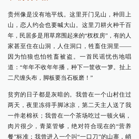
贵州像是没有地平线。这里开门见山，种田上
山，恋人约会也要喊大山。这里刀耕火种千百
年，民居多是用草席围起来的“杈杈房”，有的人
家甚至住在山洞，人住洞口，牲畜住洞里——
因为怕狼也怕牲畜被盗。一首民谣忧伤地唱
道：“年年不收年年播，种下一筐收一箩。扯上
二尺缠头布，脚板要当石板磨！”
贫穷的日子都是灰暗的。我曾在一个山村住过
两天，夜里冻得手脚冰凉，第二天主人送了我
一件老棉袄；我曾在一个茶场吃过一顿火锅，
肉片很少，青菜管够，绝对符合现在的“营养
餐”标准；我曾进入一个叫“一口刀”的山寨，峭