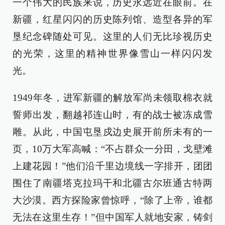
一个伟大的民族来说，历史永远近在眼前。在
新疆，红星闪闪的历史陈列馆、造型各异的军
垦纪念碑随处可见。这里的人们无比珍视历史
的光荣，这里的精神世界像雪山一样闪闪发
光。
1949年冬，进军新疆的解放军尚未领取棉衣就
誓师出发，翻越祁连山时，有的战士被冻成雪
雕。从此，中国屯垦戍边史展开前所未有的一
页，10万大军高喊：“不占群众一分田，戈壁滩
上建花园！”他们沿千里边境线一字排开，团团
围住了南疆塔克拉玛干和北疆古尔班通古特两
大沙漠。西方探险家曾惊呼，“除了上帝，谁都
无法在这里生存！”但中国军人就地安家，铸剑