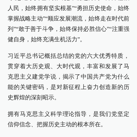
人民，始终拥有坚实根基”“勇担历史使命，始终
掌握战略主动”“顺应发展潮流，始终走在时代前
列”“敢于善于斗争，始终保持必胜信心”“注重强
健自身，始终充满生机活力”。
习近平总书记概括总结的党的六大优秀特质，
贯穿着大历史观、大时代观，丰富和发展了马
克思主义建党学说，揭示了中国共产党为什么
能的关键密码，是对新征程上奋力创造新的历
史辉煌的深刻昭示。
拥有马克思主义科学理论指导，是我们党坚定
信仰信念、把握历史主动的根本所在。