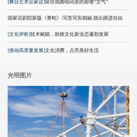
[舞台艺术众家议]
留住戏曲唱词里的那缕“文气”
国家话剧院新版《青蛇》:写意写实相融 跳出跳进自由
[文化评析]
技术赋能，助推文化新业态蓬勃发展
[推动高质量发展]
文化消费，点亮美好生活
光明图片