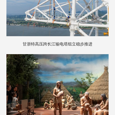
甘浙特高压跨长江输电塔组立稳步推进