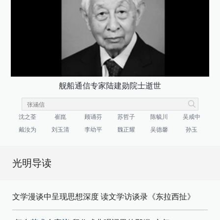
舰船通信专家陆建勋院士逝世
沈之荃
崔崑
顾诵芬
苏哲子
陈毓川
吴咸中
戴汝为
刘玉清
李幼平
魏正耀
吴德馨
孙玉
光明导读
文学漫谈中呈现思想深度 读文学访谈录《东拉西扯》