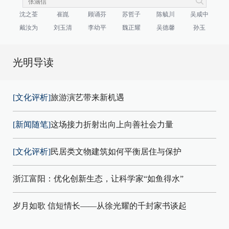
沈之荃
崔崑
顾诵芬
苏哲子
陈毓川
吴咸中
戴汝为
刘玉清
李幼平
魏正耀
吴德馨
孙玉
光明导读
[文化评析]
旅游演艺带来新机遇
[新闻随笔]
这场接力折射出向上向善社会力量
[文化评析]
民居类文物建筑如何平衡居住与保护
浙江富阳：优化创新生态，让科学家“如鱼得水”
岁月如歌 信短情长——从徐光耀的千封家书谈起