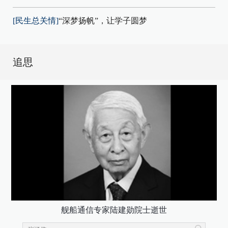
[民生总关情]
“深梦扬帆”，让学子圆梦
追思
舰船通信专家陆建勋院士逝世