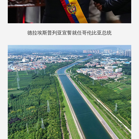
德拉埃斯普列亚宣誓就任哥伦比亚总统