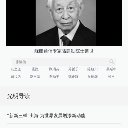
舰船通信专家陆建勋院士逝世
沈之荃
崔崑
顾诵芬
苏哲子
陈毓川
吴咸中
戴汝为
刘玉清
李幼平
魏正耀
吴德馨
孙玉
光明导读
“新新三样”出海 为世界发展增添新动能