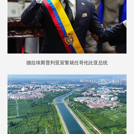
德拉埃斯普列亚宣誓就任哥伦比亚总统