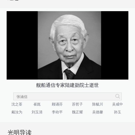
舰船通信专家陆建勋院士逝世
沈之荃
崔崑
顾诵芬
苏哲子
陈毓川
吴咸中
戴汝为
刘玉清
李幼平
魏正耀
吴德馨
孙玉
光明导读