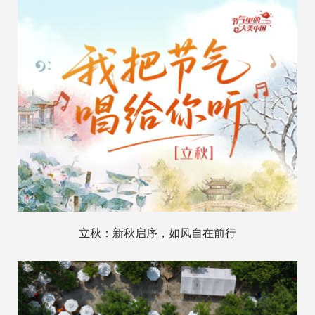
立秋：新秋启序，如风自在前行