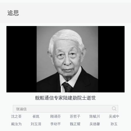
追思
舰船通信专家陆建勋院士逝世
沈之荃
崔崑
顾诵芬
苏哲子
陈毓川
吴咸中
戴汝为
刘玉清
李幼平
魏正耀
吴德馨
孙玉