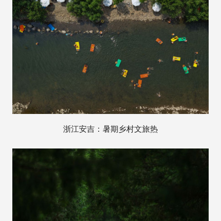
浙江安吉：暑期乡村文旅热