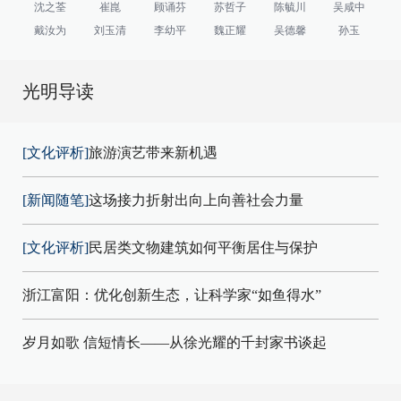
沈之荃
崔崑
顾诵芬
苏哲子
陈毓川
吴咸中
戴汝为
刘玉清
李幼平
魏正耀
吴德馨
孙玉
光明导读
[文化评析]
旅游演艺带来新机遇
[新闻随笔]
这场接力折射出向上向善社会力量
[文化评析]
民居类文物建筑如何平衡居住与保护
浙江富阳：优化创新生态，让科学家“如鱼得水”
岁月如歌 信短情长——从徐光耀的千封家书谈起