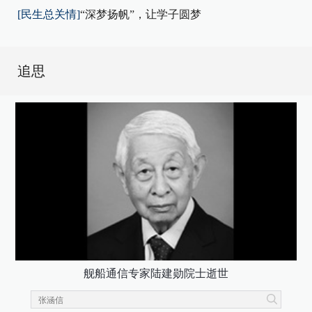
[民生总关情]
“深梦扬帆”，让学子圆梦
追思
舰船通信专家陆建勋院士逝世