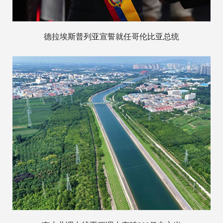
德拉埃斯普列亚宣誓就任哥伦比亚总统