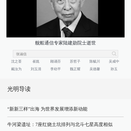
舰船通信专家陆建勋院士逝世
沈之荃
崔崑
顾诵芬
苏哲子
陈毓川
吴咸中
戴汝为
刘玉清
李幼平
魏正耀
吴德馨
孙玉
光明导读
“新新三样”出海 为世界发展增添新动能
牛河梁遗址：7座红烧土坑排列与北斗七星高度相似