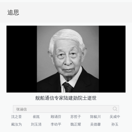
追思
舰船通信专家陆建勋院士逝世
沈之荃
崔崑
顾诵芬
苏哲子
陈毓川
吴咸中
戴汝为
刘玉清
李幼平
魏正耀
吴德馨
孙玉