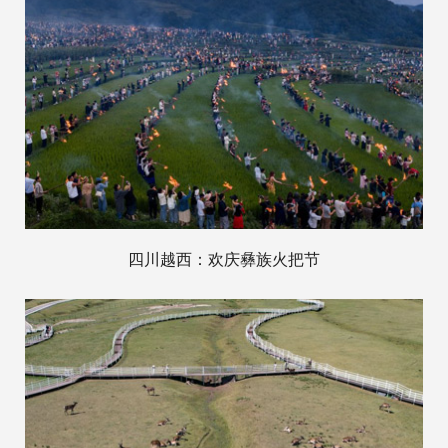
四川越西：欢庆彝族火把节