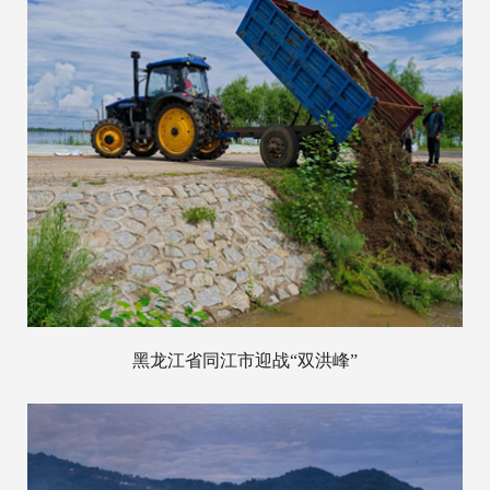
黑龙江省同江市迎战“双洪峰”