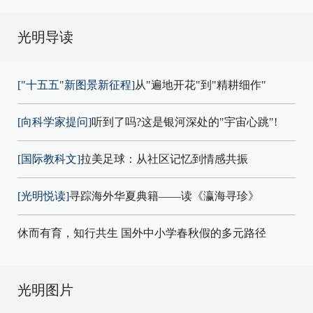
光明导读
["十五五"新图景新征程]
从"遍地开花"到"精耕细作"
[向科学家提问]
听到了吗?这是银河深处的"宇宙心跳"!
[国际教科文]
拉美足球：从社区记忆到情感共振
[光明悦读]
寻踪海外华夏典籍——读《瀛海寻珍》
休而有育，知行共生 国外中小学春秋假的多元路径
光明图片