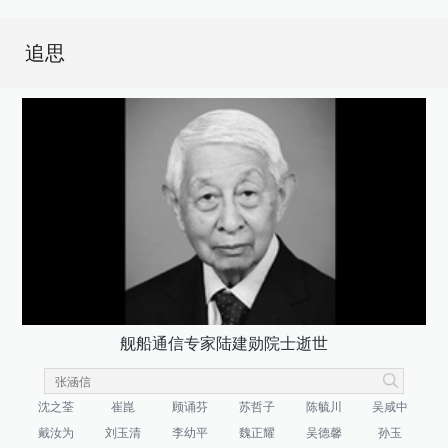
追思
舰船通信专家陆建勋院士逝世
沈之荃
崔崑
顾诵芬
苏哲子
陈毓川
吴咸中
戴汝为
刘玉清
李幼平
魏正耀
吴德馨
孙玉