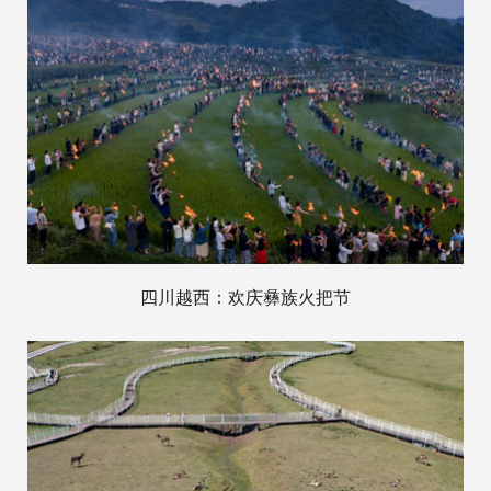
四川越西：欢庆彝族火把节