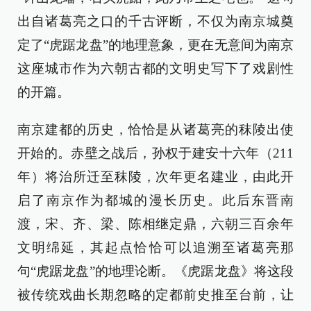
出自诸葛亮之口的千古评断，不仅为南京城奠
定了“虎踞龙盘”的地理意象，更在无意间为南京
这座城市作为六朝古都的文明史写下了戏剧性
的开篇。
南京建都的历史，恰恰是从诸葛亮的秣陵出使
开始的。赤壁之战后，孙权于建安十六年（211
年）将治所迁至秣陵，次年更名建业，由此开
启了南京作为都城的漫长历史。此后东晋南
渡，宋、齐、梁、陈相继定鼎，六朝三百余年
文明绵延，其起点恰恰可以追溯至诸葛亮那
句“虎踞龙盘”的地理论断。《虎踞龙盘》将这段
被传统戏曲长期忽略的定都前史推至台前，让