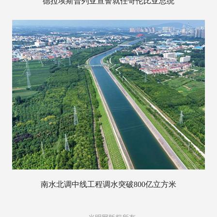
德拉埃斯普列亚宣誓就任哥伦比亚总统
南水北调中线工程调水突破800亿立方米