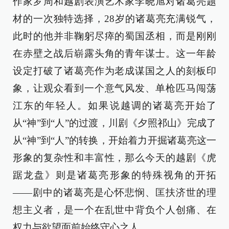
作家罗周和越剧表演艺术家李晓旭对诸葛亮题
材的一次独特选择，28岁的诸葛亮充满锐气，
此时的他并非鞠躬尽瘁的蜀国丞相，而是刚刚
在赤壁之战后崭露头角的青年谋士。这一年龄
设定打破了诸葛亮作为老成谋国之人的刻板印
象，让观众看到一个意气风发、单枪匹马闯荡
江东的年轻人。如果说越调的诸葛亮开始了
从“神”到“人”的过渡，川剧《夕照祁山》完成了
从“神”到“人”的转换，开始着力开掘诸葛亮这一
形象的复杂性和丰富性，那么今天的越剧《虎
踞龙盘》则是诸葛亮形象的特殊视角的开拓
——剧中的诸葛亮是心怀悲悯、匡扶济世的理
想主义者，是一个在乱世中背负个人创痛、在
权力与欲望面前始终守心之人。