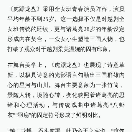
《虎踞龙盘》采用全女班青春演员阵容，演员
平均年龄不到25岁。这一选择不仅是对越剧全
女班传统的延续，更与诸葛亮28岁的年龄设定
形成内在契合，一众女小生塑造三国人物，也
打破了观众对于越剧柔美温婉的固有印象。
在舞台美学上，《虎踞龙盘》也展现了诗意革
新，以极具诗意的光影语言勾勒出三国群雄内
心的星河与山川。舞台主要意象为一张竹简，
景随人转，境随心转，变化映照着诸葛亮的思
绪和心理活动，与传统戏曲中诸葛亮“八卦
衣”“羽扇”的固定符号形成了鲜明对比。
“钟山龙蟠，石头虎踞，此乃帝王之宅也。”这句