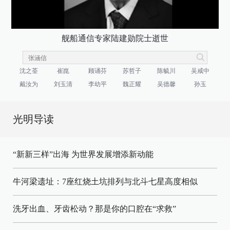
舰船通信专家陆建勋院士逝世
沈之荃
崔崑
顾诵芬
苏哲子
陈毓川
吴咸中
戴汝为
刘玉清
李幼平
魏正耀
吴德馨
孙玉
光明导读
“新新三样”出海 为世界发展增添新动能
牛河梁遗址：7座红烧土坑排列与北斗七星高度相似
洗牙出血、牙齿松动？那是你的口腔在“求救”