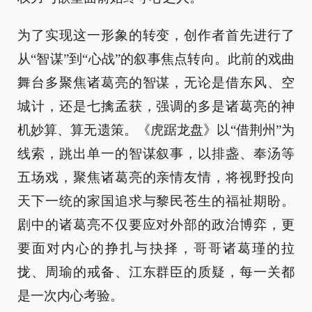
为了实现这一形象的转变，创作者首先进行了
从“智谋”到“心战”的叙事焦点转向。此前的戏曲
舞台多聚焦诸葛亮的智谋，无论是借东风、空
城计，还是七擒孟获，强调的多是诸葛亮的神
机妙算、算无遗策。《虎踞龙盘》以“借荆州”为
线索，跳出单一的智谋叙事，以排盏、奉汤等
五场戏，聚焦诸葛亮的亲情友情，将视野投向
天下一统的家国追求与黎民苍生的福祉期盼。
剧中的诸葛亮不仅要应对外部的政治博弈，更
要面对内心的挣扎与抉择，哥哥诸葛瑾的拉
拢、周瑜的戒备、江东群臣的质疑，每一关都
是一次内心考验。