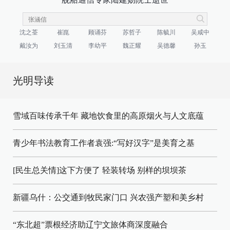
沈之荃
崔崑
顾诵芬
苏哲子
陈毓川
吴咸中
戴汝为
刘玉清
李幼平
魏正耀
吴德馨
孙玉
光明导读
雪域百味传承千年 藏地饮食里的高原烟火与人文底蕴
青少年书法教育工作者袁强:“写好汉字”是美育之基
[民生总关情]这下方便了
轻装转场
别样的坝坝茶
新疆乌什：公交通到牧民家门口
兴农强产塑和美乡村
“东北超”票根经济助辽宁文旅体商深度融合