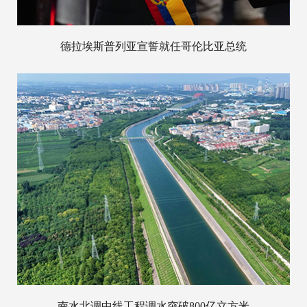
德拉埃斯普列亚宣誓就任哥伦比亚总统
南水北调中线工程调水突破800亿立方米