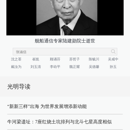
舰船通信专家陆建勋院士逝世
沈之荃
崔崑
顾诵芬
苏哲子
陈毓川
吴咸中
戴汝为
刘玉清
李幼平
魏正耀
吴德馨
孙玉
光明导读
“新新三样”出海 为世界发展增添新动能
牛河梁遗址：7座红烧土坑排列与北斗七星高度相似