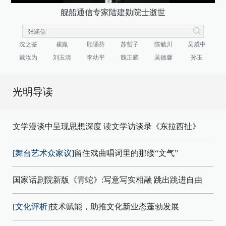
舰船通信专家陆建勋院士逝世
沈之荃
崔崑
顾诵芬
苏哲子
陈毓川
吴咸中
戴汝为
刘玉清
李幼平
魏正耀
吴德馨
孙玉
光明导读
文学漫谈中呈现思想深度 读文学访谈录《东拉西扯》
[舞台艺术众家议]
留住戏曲唱词里的那缕“文气”
国家话剧院新版《青蛇》:写意写实相融 跳出跳进自由
[文化评析]
技术赋能，助推文化新业态蓬勃发展