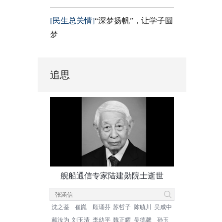
[民生总关情]
“深梦扬帆”，让学子圆
梦
追思
舰船通信专家陆建勋院士逝世
沈之荃
崔崑
顾诵芬
苏哲子
陈毓川
吴咸中
戴汝为
刘玉清
李幼平
魏正耀
吴德馨
孙玉