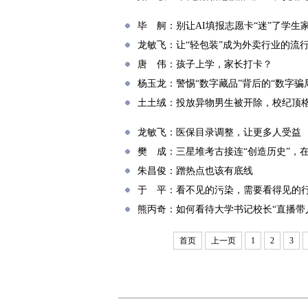
毕 舸：别让AI填报志愿卡“迷”了学生
龙敏飞：让“轻包装”成为外卖行业的流
唐 伟：孩子上学，家长打卡？
杨玉龙：警惕“数字藏品”背后的“数字骗
土土绒：投放异物男生被开除，校纪顶
龙敏飞：医保目录调整，让更多人受益
樊 成：三星堆考古接连“创造历史”，
朱昌俊：蹭热点也该有底线
于 平：看不见的污染，需要看得见的
熊丙奇：如何看待大学书记校长“直播带
首页
上一页
1
2
3