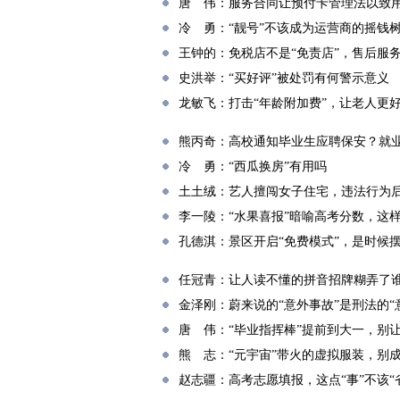
唐 伟：服务合同让预付卡管理法以致
冷 勇：“靓号”不该成为运营商的摇钱
王钟的：免税店不是“免责店”，售后服
史洪举：“买好评”被处罚有何警示意义
龙敏飞：打击“年龄附加费”，让老人更
熊丙奇：高校通知毕业生应聘保安？就业
冷 勇：“西瓜换房”有用吗
土土绒：艺人擅闯女子住宅，违法行为
李一陵：“水果喜报”暗喻高考分数，这
孔德淇：景区开启“免费模式”，是时候
任冠青：让人读不懂的拼音招牌糊弄了
金泽刚：蔚来说的“意外事故”是刑法的“
唐 伟：“毕业指挥棒”提前到大一，别
熊 志：“元宇宙”带火的虚拟服装，别
赵志疆：高考志愿填报，这点“事”不该“