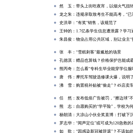
然 玉：带头上街吃夜宵，以烟火气扭转
龙之朱：违规录取致考生不能高考，“已
史洪举：“有奖”销售，该规范了
王钟的：1.7亿条学生信息遭泄露？学
朱昌俊：物业占用公共区域，别让业主“
张 丰：“雪糕刺客”最尴尬的场景
孔德淇：赠品也算钱？价格保护岂能成
熊丙奇：怎么看“专科生毕业能穿学位服
唐 伟：摩托车驾驶选修课火爆，说明
沸 雪：购置税补贴被“偷走”？4S店卖
任 然：发布低俗广告被罚，“擦边球”
熊 志：自愿购买的“学平险”，学校为
杨朝清：大凉山小伙全奖直博：打破下
罗志华：“闻声定位”或可成为120急救的
如 歌：“因感染新冠被辞退”？不该如