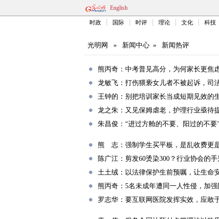
English
时政
国际
时评
理论
文化
科技
光明网
»
新闻中心
»
新闻热评
熊丙奇：中考普见高分，为何家长更焦
龙敏飞：打伤猥亵女儿者不被起诉，司
王钟的：别把培训家长当成短期见效的
龙之朱：又见保姆虐老，护理行业亟待提
朱昌俊：“进过方舱的不要、阳过的不要
熊 志：强制学生买平板，是乱收费更
陈广江：剪发60烫染300？行业协会的
土土绒：以法律保护生前预嘱，让生命
熊丙奇：5名未成年遭同一人性侵，加强
罗志华：要互联网医院发挥实效，应敢于