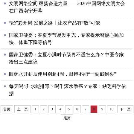
文明网络空间 昂扬奋进力量——2026中国网络文明大会
在广西南宁开幕
“经”彩开局·发展之路丨让农产品有“数”可依
国家卫健委：春夏季节易发甲亢，专家提示警惕心跳加
快、体重下降等信号
国家卫健委：立夏小满时节肠胃不适怎么办？中医专家
给出三点建议
眼药水开封后使用别超4周，眼镜不能“一副戴到头”
每天喝4升水能排毒？喝千滚水致癌？专家：缺乏科学依
据
首页
上一页
1
2
3
4
5
6
7
8
9
10
下一页
尾页