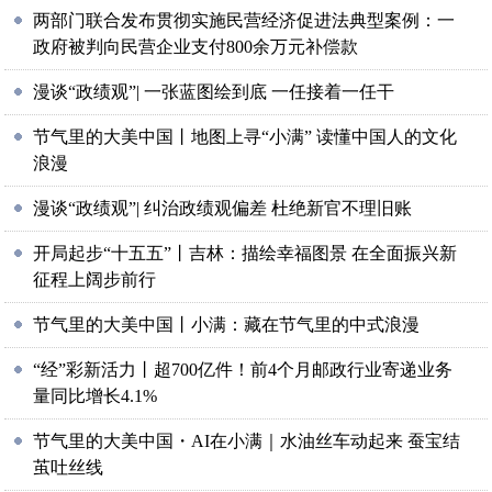
两部门联合发布贯彻实施民营经济促进法典型案例：一
政府被判向民营企业支付800余万元补偿款
漫谈“政绩观”| 一张蓝图绘到底 一任接着一任干
节气里的大美中国丨地图上寻“小满” 读懂中国人的文化
浪漫
漫谈“政绩观”| 纠治政绩观偏差 杜绝新官不理旧账
开局起步“十五五”丨吉林：描绘幸福图景 在全面振兴新
征程上阔步前行
节气里的大美中国丨小满：藏在节气里的中式浪漫
“经”彩新活力丨超700亿件！前4个月邮政行业寄递业务
量同比增长4.1%
节气里的大美中国・AI在小满｜水油丝车动起来 蚕宝结
茧吐丝线