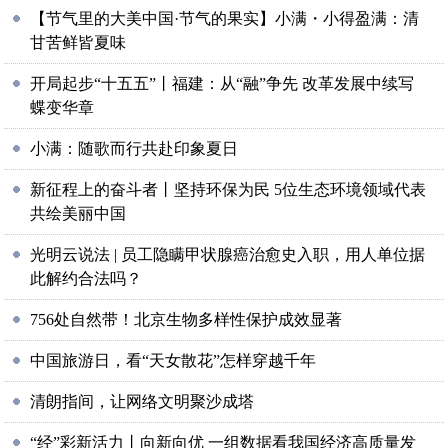
【节气里的大美中国·节气的果实】小满・小得盈满：清
甘苦鲜皆夏味
开局起步“十五五”丨福建：从“融”争先 改革发展中续写
蝶变华章
小满：随歌而行共赴印象夏日
新征程上的奋斗者丨坚持环保为民 5位生态环境领域代表
共绘美丽中国
光明云说法 | 员工隐瞒甲状腺癌治愈史入职，用人单位据
此解约合法吗？
756处自然带！北京生物多样性保护成效显著
中国旅游日，看“天女散花”怎样穿越千年
清朗指间，让网络文明聚沙成塔
“经”彩新活力丨向新向优 一组数据看我国经济高质量发