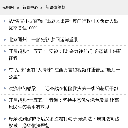
光明网
»
新闻中心
»
新媒体策划
从“告官不见官”到“出庭又出声” 厦门行政机关负责人出
庭率首达100%
北京通州：一船光影 梦回运河盛景
开局起步“十五五”丨安徽：以“奋力往前赶”姿态踏上崭新
征程
有“法味”更有“人情味” 江西方言短视频打通普法“最后一
公里”
洪流中的脊梁——记奋战在抢险救灾第一线的基层干部
开局起步“十五五”丨青海：坚持生态优先绿色发展 让高
原民生答卷更有厚度
母亲收到保护令后又多次殴打幼子 最高法：属挑战司法
权威，必须依法严惩