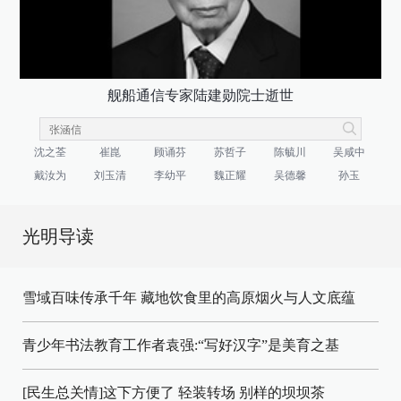
舰船通信专家陆建勋院士逝世
沈之荃
崔崑
顾诵芬
苏哲子
陈毓川
吴咸中
戴汝为
刘玉清
李幼平
魏正耀
吴德馨
孙玉
光明导读
雪域百味传承千年 藏地饮食里的高原烟火与人文底蕴
青少年书法教育工作者袁强:“写好汉字”是美育之基
[民生总关情]这下方便了
轻装转场
别样的坝坝茶