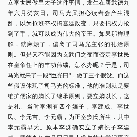
立李世民做皇太子这件事情，发生在唐武德九
年六月癸亥日。司马光又担心读者会产生混
乱，以为抢班夺权搞宫廷政变，只要把权力抢
到了手，就可以成为伟大的帝王。如果那样理
解，就麻烦了，偏离了司马光主张的礼治原
则。但是又不能因为玄武门之变而否定李世民
在皇帝任上的丰功伟绩。怎么办呢？于是，司
马光就来了一段“臣光曰”，做了三个假设。而这
些假设体现了司马光的标准，他的准则就是要
维护儒家的嫡长子继承原则，要立嫡以长，这
是礼。当时李渊有四个嫡子，李建成、李世
民、李元吉、李元霸，为正室窦氏所生，其中
李元霸早夭。原本李渊确实立了嫡长子李建