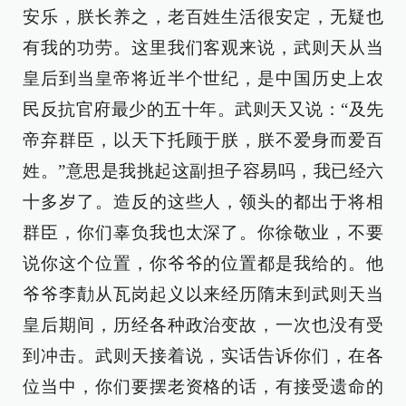
安乐，朕长养之，老百姓生活很安定，无疑也
有我的功劳。这里我们客观来说，武则天从当
皇后到当皇帝将近半个世纪，是中国历史上农
民反抗官府最少的五十年。武则天又说：“及先
帝弃群臣，以天下托顾于朕，朕不爱身而爱百
姓。”意思是我挑起这副担子容易吗，我已经六
十多岁了。造反的这些人，领头的都出于将相
群臣，你们辜负我也太深了。你徐敬业，不要
说你这个位置，你爷爷的位置都是我给的。他
爷爷李勣从瓦岗起义以来经历隋末到武则天当
皇后期间，历经各种政治变故，一次也没有受
到冲击。武则天接着说，实话告诉你们，在各
位当中，你们要摆老资格的话，有接受遗命的