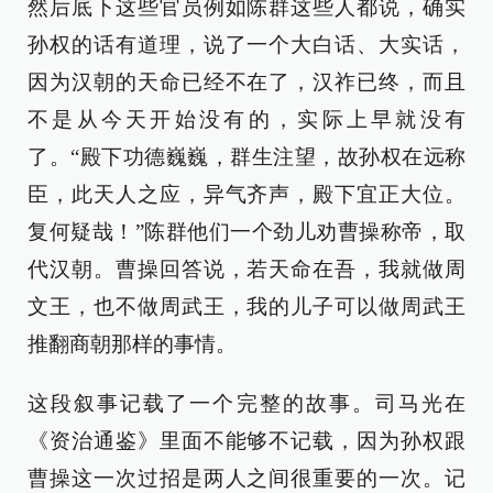
然后底下这些官员例如陈群这些人都说，确实
孙权的话有道理，说了一个大白话、大实话，
因为汉朝的天命已经不在了，汉祚已终，而且
不是从今天开始没有的，实际上早就没有
了。“殿下功德巍巍，群生注望，故孙权在远称
臣，此天人之应，异气齐声，殿下宜正大位。
复何疑哉！”陈群他们一个劲儿劝曹操称帝，取
代汉朝。曹操回答说，若天命在吾，我就做周
文王，也不做周武王，我的儿子可以做周武王
推翻商朝那样的事情。
这段叙事记载了一个完整的故事。司马光在
《资治通鉴》里面不能够不记载，因为孙权跟
曹操这一次过招是两人之间很重要的一次。记