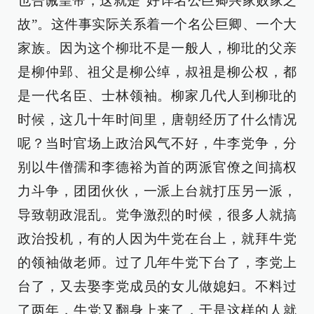
也告诫皇帝，这就是“好详名公巨卿兴家败家之
故”。这件事实际关系着一个名公巨卿、一个大
家族。因为这个柳玭不是一般人，柳玭的父亲
是柳仲郢、祖父是柳公绰，叔祖是柳公权，都
是一代名臣、士林领袖。柳家几代人到柳玭的
时候，这几十年时间里，唐朝经历了什么情况
呢？当时官场上政治风气不好，牛李党争，分
别以牛僧孺和李德裕为首的两派官僚之间搞权
力斗争，团团伙伙，一派上台就打压另一派，
导致朝政混乱。党争激烈的时候，很多人就搞
政治投机，有的人因为牛党在台上，就拜牛党
的领袖做老师。过了几年牛党下台了，李党上
台了，又去娶李党成员的女儿做媳妇。不料过
了两年，牛党又翻身上来了，于是这样的人就