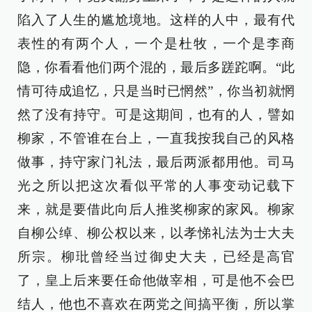
陷入了人生的尴尬境地。这样的人中，最有代
表性的有两个人，一个是杜牧，一个是李商
隐，你看看他们两个混的，最后多蹉跎啊。“此
情可待成追忆，只是当时已惘然”，你当初就惘
然了没有持守。可是这期间，也有的人，譬如
柳家，不管谁在台上，一直我按我自己的风格
做事，持守家门礼法，最后两派都用他。司马
光之所以把这次看似平常的人事变动记载下
来，就是要借此向后人推奖柳家的家风。柳家
自柳公绰、柳公权以来，以孝悌礼法为士大夫
所宗。柳玭曾经当过御史大夫，已经是高官
了，皇上后来要任命他做宰相，可是他不会巴
结人，他也不喜欢在两党之间搞平衡，所以掌