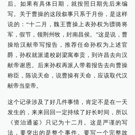
后。如果有具体日期，就按照日期先后来编
写。关于曹操的这段叙事只系于月份，是这样
说的：“十二月，魏王曹操上表孙权为骠骑将
军，假节，领荆州牧，封南昌侯。”这是说，曹
操给汉献帝写报告，推荐任命孙权为上述官
爵，孙权就派遣校尉梁寓奉贡，到许昌去向汉
献帝谢恩。后来孙权再派人带着报告去向曹操
称臣，陈说天命，说曹操有天命，应该取代汉
献帝当皇帝。
这个记录涉及了好几件事情，肯定不是在一天
发生的，来来回回一定持续了好长时间，所以
《资治通鉴》只记为十二月。这是严谨的写
法，要突出的是整个事件。要写一个完整故