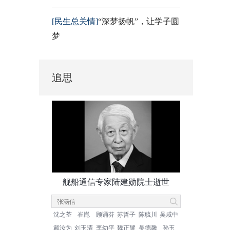
[民生总关情]
“深梦扬帆”，让学子圆
梦
追思
舰船通信专家陆建勋院士逝世
沈之荃
崔崑
顾诵芬
苏哲子
陈毓川
吴咸中
戴汝为
刘玉清
李幼平
魏正耀
吴德馨
孙玉