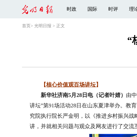
时政
国际
时评
理
首页
>
光明日报
>
正文
“
【
核心价值观百场讲坛
】
新华社济南5月28日电（记者叶婧）
由中
讲坛”第91场活动28日在山东夏津举办。
究院执行院长严金明，以《推进乡村振兴战
讲，并就相关问题与观众及网友进行了交流