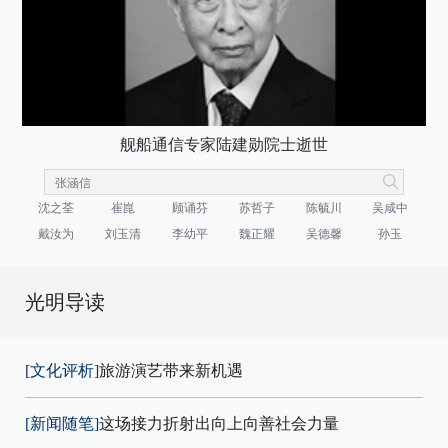
舰船通信专家陆建勋院士逝世
沈之荃
崔崑
顾诵芬
苏哲子
陈毓川
吴咸中
戴汝为
刘玉清
李幼平
魏正耀
吴德馨
孙玉
光明导读
[文化评析]
旅游演艺带来新机遇
[新闻随笔]
这场接力折射出向上向善社会力量