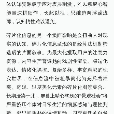
体认知资源疲于应对表层刺激，难以积聚心智
能量深耕细作，长此以往，思维趋向浮躁浅
薄，认知惰性难以避免。
碎片化信息的另一个负面影响是会扭曲人对现
实的认知。碎片化信息呈现的是经算法机制筛
选后的片面叙事。为最大化攫取用户的注意力
资源，内容生产普遍趋向戏剧性渲染、极端化
表达、情绪化操控。复杂多样、丰富精彩的现
实世界，在信息流中被粗暴简化为充斥着冲
突、奇观、过度美化元素的碎片化图景集合。
长期浸染于此，屏幕上精心构筑的“景观社会”将
严重挤压个体对日常生活的细腻感知与理性判
断。邻里间质朴的温情互动、四季更迭的自然