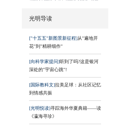
光明导读
["十五五"新图景新征程]
从"遍地开
花"到"精耕细作"
[向科学家提问]
听到了吗?这是银河
深处的"宇宙心跳"!
[国际教科文]
拉美足球：从社区记忆
到情感共振
[光明悦读]
寻踪海外华夏典籍——读
《瀛海寻珍》