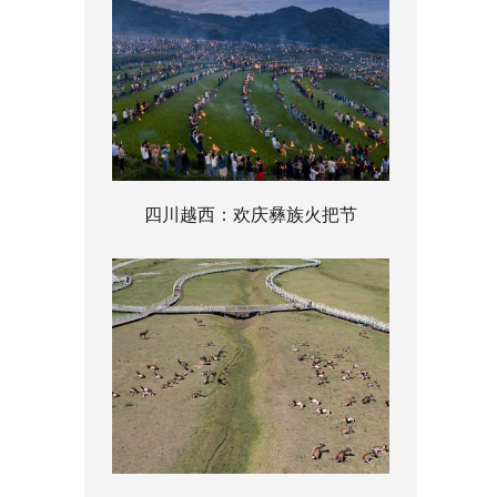
四川越西：欢庆彝族火把节