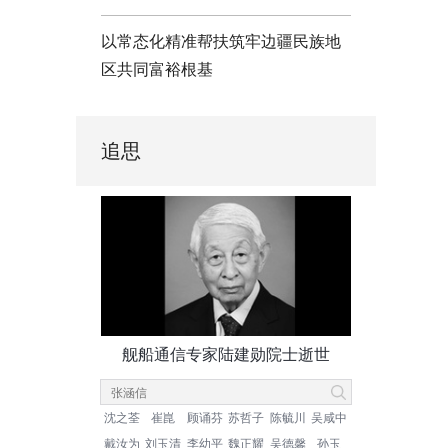
以常态化精准帮扶筑牢边疆民族地
区共同富裕根基
追思
舰船通信专家陆建勋院士逝世
沈之荃
崔崑
顾诵芬
苏哲子
陈毓川
吴咸中
戴汝为
刘玉清
李幼平
魏正耀
吴德馨
孙玉