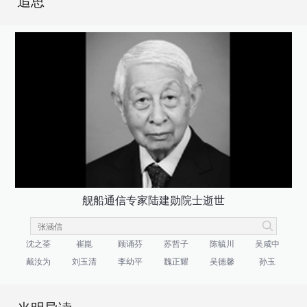
追思
舰船通信专家陆建勋院士逝世
沈之荃
崔崑
顾诵芬
苏哲子
陈毓川
吴咸中
戴汝为
刘玉清
李幼平
魏正耀
吴德馨
孙玉