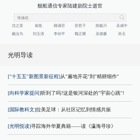
舰船通信专家陆建勋院士逝世
沈之荃
崔崑
顾诵芬
苏哲子
陈毓川
吴咸中
戴汝为
刘玉清
李幼平
魏正耀
吴德馨
孙玉
光明导读
["十五五"新图景新征程]
从"遍地开花"到"精耕细作"
[向科学家提问]
听到了吗?这是银河深处的"宇宙心跳"!
[国际教科文]
拉美足球：从社区记忆到情感共振
[光明悦读]
寻踪海外华夏典籍——读《瀛海寻珍》