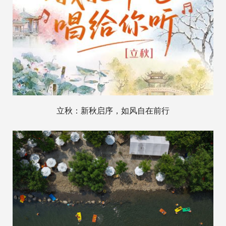
立秋：新秋启序，如风自在前行