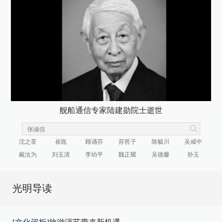
舰船通信专家陆建勋院士逝世
沈之荃
崔崑
顾诵芬
苏哲子
陈毓川
吴咸中
戴汝为
刘玉清
李幼平
魏正耀
吴德馨
孙玉
光明导读