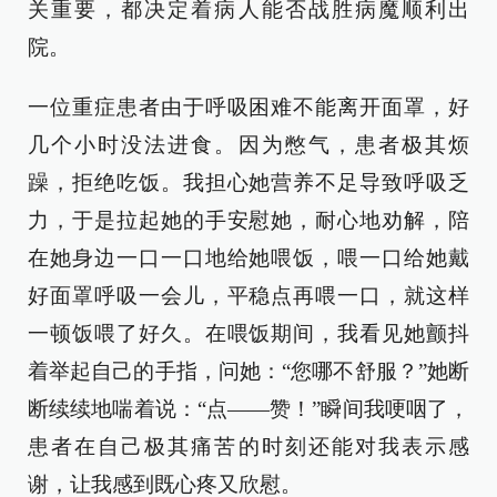
关重要，都决定着病人能否战胜病魔顺利出
院。
一位重症患者由于呼吸困难不能离开面罩，好
几个小时没法进食。因为憋气，患者极其烦
躁，拒绝吃饭。我担心她营养不足导致呼吸乏
力，于是拉起她的手安慰她，耐心地劝解，陪
在她身边一口一口地给她喂饭，喂一口给她戴
好面罩呼吸一会儿，平稳点再喂一口，就这样
一顿饭喂了好久。在喂饭期间，我看见她颤抖
着举起自己的手指，问她：“您哪不舒服？”她断
断续续地喘着说：“点——赞！”瞬间我哽咽了，
患者在自己极其痛苦的时刻还能对我表示感
谢，让我感到既心疼又欣慰。