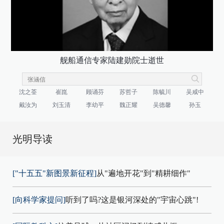
舰船通信专家陆建勋院士逝世
沈之荃
崔崑
顾诵芬
苏哲子
陈毓川
吴咸中
戴汝为
刘玉清
李幼平
魏正耀
吴德馨
孙玉
光明导读
["十五五"新图景新征程]
从"遍地开花"到"精耕细作"
[向科学家提问]
听到了吗?这是银河深处的"宇宙心跳"!