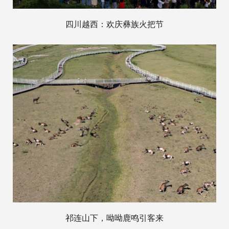
四川越西：欢庆彝族火把节
祁连山下，呦呦鹿鸣引客来