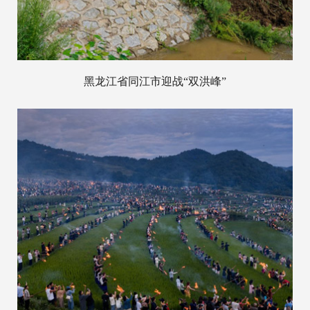
黑龙江省同江市迎战“双洪峰”