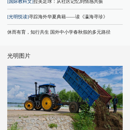
[国际教科文]
拉美足球：从社区记忆到情感共振
[光明悦读]
寻踪海外华夏典籍——读《瀛海寻珍》
休而有育，知行共生 国外中小学春秋假的多元路径
光明图片