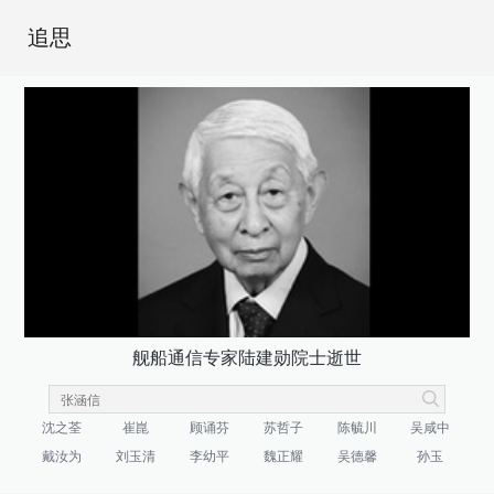
追思
舰船通信专家陆建勋院士逝世
沈之荃
崔崑
顾诵芬
苏哲子
陈毓川
吴咸中
戴汝为
刘玉清
李幼平
魏正耀
吴德馨
孙玉