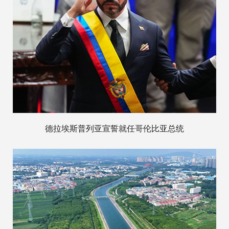
德拉埃斯普列亚宣誓就任哥伦比亚总统