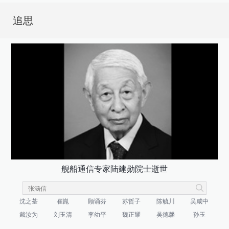
追思
舰船通信专家陆建勋院士逝世
沈之荃
崔崑
顾诵芬
苏哲子
陈毓川
吴咸中
戴汝为
刘玉清
李幼平
魏正耀
吴德馨
孙玉