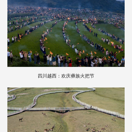
四川越西：欢庆彝族火把节