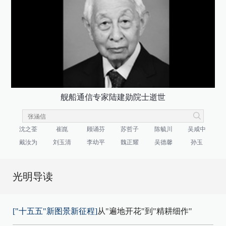
舰船通信专家陆建勋院士逝世
沈之荃
崔崑
顾诵芬
苏哲子
陈毓川
吴咸中
戴汝为
刘玉清
李幼平
魏正耀
吴德馨
孙玉
光明导读
["十五五"新图景新征程]
从"遍地开花"到"精耕细作"