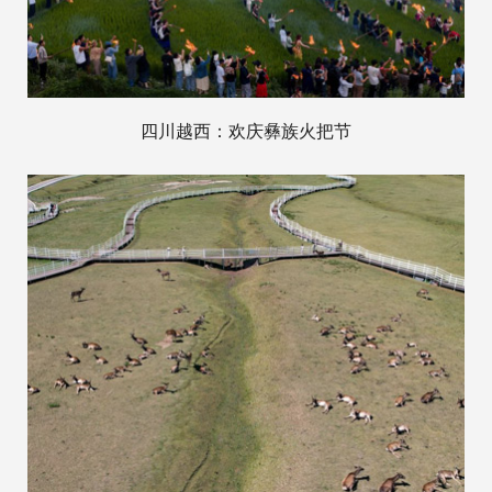
四川越西：欢庆彝族火把节