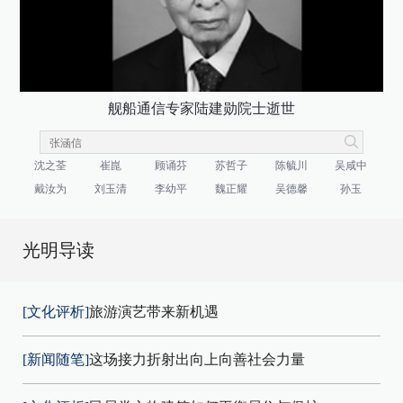
舰船通信专家陆建勋院士逝世
沈之荃
崔崑
顾诵芬
苏哲子
陈毓川
吴咸中
戴汝为
刘玉清
李幼平
魏正耀
吴德馨
孙玉
光明导读
[文化评析]
旅游演艺带来新机遇
[新闻随笔]
这场接力折射出向上向善社会力量