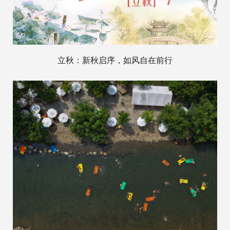
立秋：新秋启序，如风自在前行