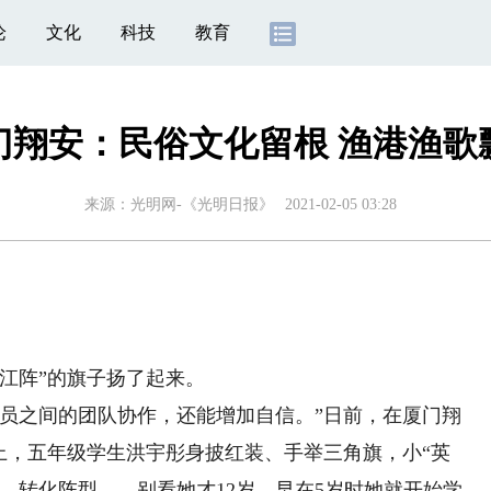
论
文化
科技
教育
门翔安：民俗文化留根 渔港渔歌
来源：
光明网-《光明日报》
2021-02-05 03:28
江阵”的旗子扬了起来。
之间的团队协作，还能增加自信。”日前，在厦门翔
上，五年级学生洪宇彤身披红装、手举三角旗，小“英
、转化阵型……别看她才12岁，早在5岁时她就开始学