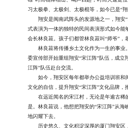
习太极拳、太极剑、太极棍等，如今已是“翔安
翔安是闽南武阵头的发源地之一，翔安“宋
式表演为一体的独特的民间表演形式如今能
会长林良菽。孩子们都管林良菽叫“师爷”，
林良菽将传播乡土文化作为一生的事业。
委宣传部开始重组翔安“宋江阵”队伍，成立
江阵”队伍赴台交流。
如今，翔安区每年都举办公益培训班和闽台
文化的自信，提升翔安“宋江阵”文化品牌，
在远近闻名的宋江村，无论是年逾古稀的老
是。林良菽说，他想把翔安的“宋江阵”从
地闪耀下去。
历史悠久、文化积淀深厚的厦门翔安区，民