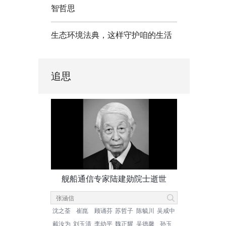
智哲思
生态环境法典，这样守护咱的生活
追思
舰船通信专家陆建勋院士逝世
沈之荃
崔崑
顾诵芬
苏哲子
陈毓川
吴咸中
戴汝为
刘玉清
李幼平
魏正耀
吴德馨
孙玉