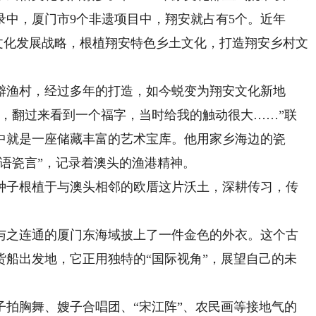
录中，厦门市9个非遗项目中，翔安就占有5个。近年
”文化发展战略，根植翔安特色乡土文化，打造翔安乡村文
渔村，经过多年的打造，如今蜕变为翔安文化新地
片，翻过来看到一个福字，当时给我的触动很大……”联
中就是一座储藏丰富的艺术宝库。他用家乡海边的瓷
语瓷言”，记录着澳头的渔港精神。
子根植于与澳头相邻的欧厝这片沃土，深耕传习，传
之连通的厦门东海域披上了一件金色的外衣。这个古
货船出发地，它正用独特的“国际视角”，展望自己的未
胸舞、嫂子合唱团、“宋江阵”、农民画等接地气的