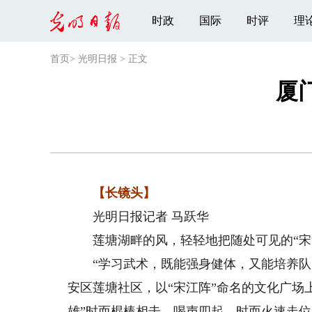
时政
国际
时评
理
首页
>
光明日报
>
正文
厦
【长镜头】
光明日报记者 马跃华
莲塘湖畔的风，轻轻地把随处可见的“宋
“学习武术，既能强身健体，又能培养队员
安区莲塘社区，以“宋江阵”命名的文化广场
雄”时而棍棒相击、喝声四起，时而火速走位