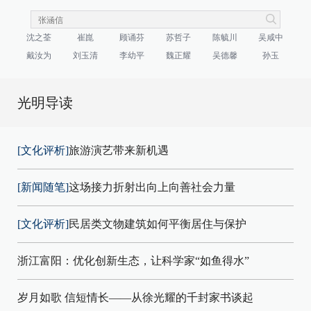
沈之荃
崔崑
顾诵芬
苏哲子
陈毓川
吴咸中
戴汝为
刘玉清
李幼平
魏正耀
吴德馨
孙玉
光明导读
[文化评析]
旅游演艺带来新机遇
[新闻随笔]
这场接力折射出向上向善社会力量
[文化评析]
民居类文物建筑如何平衡居住与保护
浙江富阳：优化创新生态，让科学家“如鱼得水”
岁月如歌 信短情长——从徐光耀的千封家书谈起