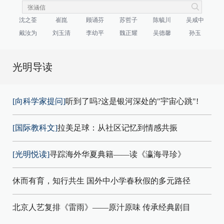
沈之荃
崔崑
顾诵芬
苏哲子
陈毓川
吴咸中
戴汝为
刘玉清
李幼平
魏正耀
吴德馨
孙玉
光明导读
[向科学家提问]
听到了吗?这是银河深处的"宇宙心跳"!
[国际教科文]
拉美足球：从社区记忆到情感共振
[光明悦读]
寻踪海外华夏典籍——读《瀛海寻珍》
休而有育，知行共生 国外中小学春秋假的多元路径
北京人艺复排《雷雨》——原汁原味 传承经典剧目