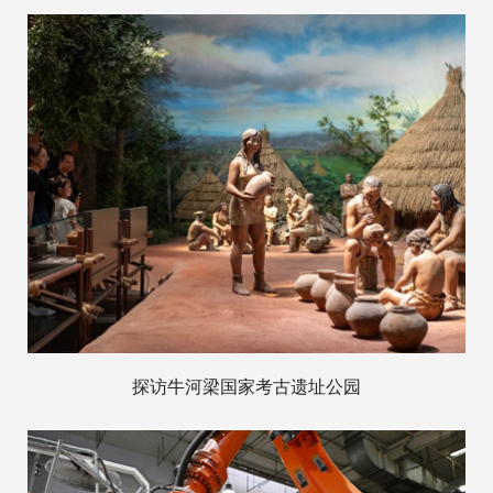
探访牛河梁国家考古遗址公园