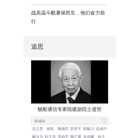
战高温斗酷暑保民生，他们奋力前
行
追思
舰船通信专家陆建勋院士逝世
沈之荃
崔崑
顾诵芬
苏哲子
陈毓川
吴咸中
戴汝为
刘玉清
李幼平
魏正耀
吴德馨
孙玉