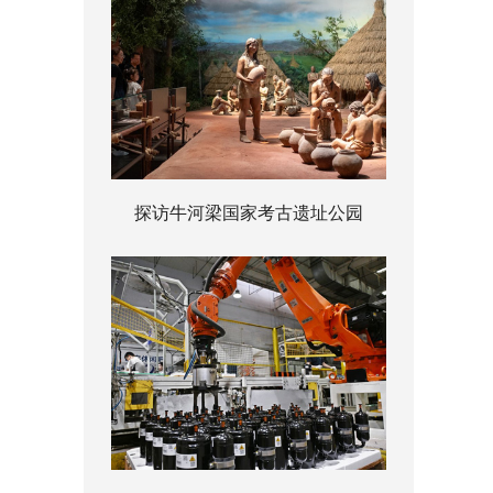
探访牛河梁国家考古遗址公园