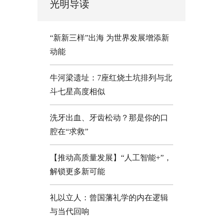
光明导读
“新新三样”出海 为世界发展增添新
动能
牛河梁遗址：7座红烧土坑排列与北
斗七星高度相似
洗牙出血、牙齿松动？那是你的口
腔在“求救”
【推动高质量发展】“人工智能+”，
解锁更多新可能
礼以立人：曾国藩礼学的内在逻辑
与当代回响