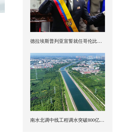
德拉埃斯普列亚宣誓就任哥伦比亚总统
南水北调中线工程调水突破800亿立方米