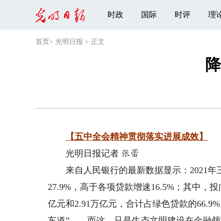
时政
国际
时评
理
首页
>
光明日报
>
正文
降
【五中全会精神贯彻落实进展成效】
光明日报记者
张蕾
来自人民银行的最新数据显示：2021年三
27.9%，高于各项贷款增速16.5%；其中
亿元和2.91万亿元，合计占绿色贷款的66
车道”——而这，只是生态文明建设在金融