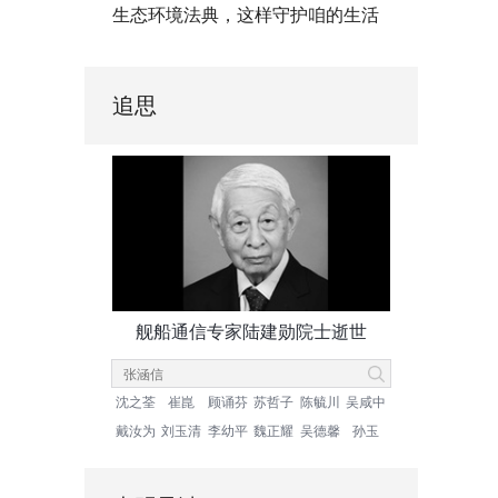
生态环境法典，这样守护咱的生活
追思
舰船通信专家陆建勋院士逝世
沈之荃
崔崑
顾诵芬
苏哲子
陈毓川
吴咸中
戴汝为
刘玉清
李幼平
魏正耀
吴德馨
孙玉