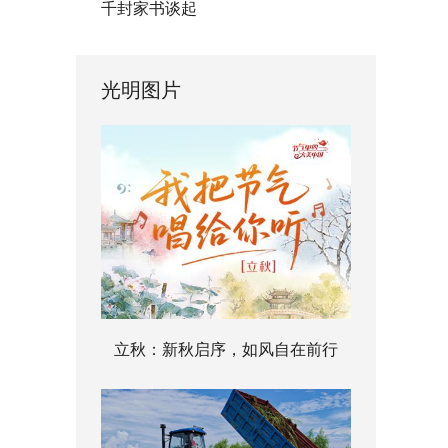
千封家书谈起
光明图片
立秋：新秋启序，如风自在前行