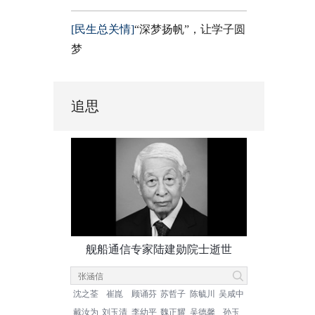
[民生总关情]
“深梦扬帆”，让学子圆
梦
追思
舰船通信专家陆建勋院士逝世
沈之荃
崔崑
顾诵芬
苏哲子
陈毓川
吴咸中
戴汝为
刘玉清
李幼平
魏正耀
吴德馨
孙玉