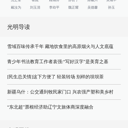
戴汝为
刘玉清
李幼平
魏正耀
吴德馨
孙玉
光明导读
雪域百味传承千年 藏地饮食里的高原烟火与人文底蕴
青少年书法教育工作者袁强:“写好汉字”是美育之基
[民生总关情]这下方便了
轻装转场
别样的坝坝茶
新疆乌什：公交通到牧民家门口
兴农强产塑和美乡村
“东北超”票根经济助辽宁文旅体商深度融合