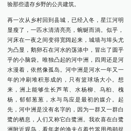
验那些遗存乡野的公共建筑。
再一次从乡村回到县城，已经入冬，星江河明
显瘦了，一匹水清清亮亮，蜿蜒而淌。似乎，
河床在一夜之间变得宽阔起来，城墙与埠头尤
为凸显，鹅卵石在河水的荡涤中，冒出了圆乎
乎的小脑袋。唯独凸起的河中洲，四周还是河
水漫着，依然像孤岛。河中洲是河水一年又一
年的冲刷堆积形成的，只有篮球场大小。想
来，洲上能够生长芦苇、水杨柳、乌桕、槐
杨，郁郁葱葱，水与鸟应是最初的媒介。起
先，河中洲是没有名字的，因为一群又一群白
鹭的栖息，人们又称它白鹭洲。我欢喜在白鹭
洲附近观鸟，看年老的渔夫点着竹篙用鸬鹚捉