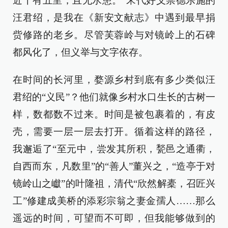
近十有五里，且无水患。”宋代好义崇德乐施的
汪君绍，是我在《新安文献志》中遇到最早捐
赀修路的老乡。尽管芙蓉岭与对镜岭上的石碑
都风化了，但义举与文字依存。
在时间的长河里，婺源乡村到底有多少类似汪
君绍的“义民”？他们就像乡村水口生长的古树一
样，数都数不过来。时间是被包裹着的，有皮
壳，需要一层一层去打开。循着这样的路径，
我邂逅了“至元中，尝发其所积，甃邑之通衢，
自西而东，凡数里”的“善人”董兴之，“造亭于对
镜岭山之巘”的叶隆祖，清代“欣然解橐，召匠兴
工”修建成美桥的添彩宗翁之妻金孺人……那么
遥远的时间，可望而不可即，但我能够做到的