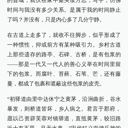
的县城，就伏在家中案头读方志，写字，仿佛
时间与我没有多少关系。是属于我的时间静止
了吗？并没有，只是内心多了几分宁静。
在古道上走多了，就收不往脚步，似乎形成了
一种惯性，抑或前方有某种吸引力。乡村古道
上那些遗存的路亭、石碑、古桥，是有包浆的
——那是一代又一代人的善心义举在时间里留
下的包浆。而腐叶、苔藓、石苇、芒，还有藤
蔓，都成了包裹和遮蔽这些包浆的皮壳。
“初驿道由里中达休宁之黄茅，沿涧曲折，谷水
暴发，则桥道皆坏，乡人病之。君言于郡府，
愿以己资辟芙蓉对镜驿道，直抵黄茅，较旧路