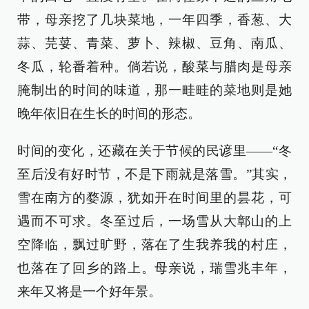
带，母亲挖了几块菜地，一年四季，香葱、大
蒜、芫荽、青菜、萝卜、辣椒、豆角、南瓜、
冬瓜，轮番着种。倘若说，酸菜与腊肉是母亲
腌制出的时间的味道，那一畦畦的菜地则是她
晚年依旧在生长的时间的形态。
时间的变化，还藏在关于节候的民谚里——“冬
至后没有好时节，不是下雨就是落雪。”其实，
雪在南方的婺源，犹如开在时间里的昙花，可
遇而不可求。冬至过后，一场雪从大鄣山的上
空降临，飘过旷野，落在了生我养我的村庄，
也落在了回乡的路上。母亲说，瑞雪兆丰年，
来年又将是一个好年景。