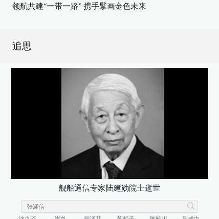
领航共建“一带一路” 携手擘画金色未来
追思
舰船通信专家陆建勋院士逝世
沈之荃
崔崑
顾诵芬
苏哲子
陈毓川
吴咸中