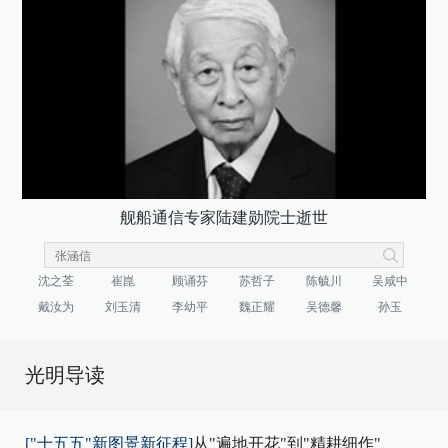
舰船通信专家陆建勋院士逝世
沈之荃
崔崑
顾诵芬
苏哲子
陈毓川
吴咸中
戴汝为
刘玉清
李幼平
魏正耀
吴德馨
孙玉
光明导读
["十五五"新图景新征程]
从"遍地开花"到"精耕细作"