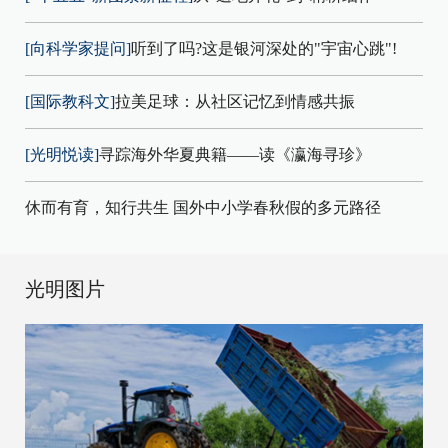
[向科学家提问]
听到了吗?这是银河深处的"宇宙心跳"!
[国际教科文]
拉美足球：从社区记忆到情感共振
[光明悦读]
寻踪海外华夏典籍——读《瀛海寻珍》
休而有育，知行共生 国外中小学春秋假的多元路径
光明图片