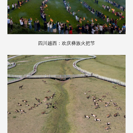
四川越西：欢庆彝族火把节