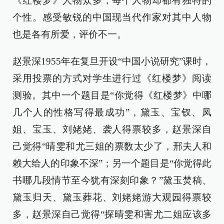
《红楼梦》人物众多，每个人物却都有独特的
个性。感受敏锐的中国现当代作家对其中人物
也是各有所爱，评价不一。
赵景深1955年在复旦开设“中国小说研究”课时，
采用投票的方式对学生进行过《红楼梦》阅读
测验。其中一个题目是“你觉得《红楼梦》中哪
几个人的性格写得最成功”，黛玉、宝钗、凤
姐、宝玉、刘姥姥、袭人得票较多，赵景深自
己觉得“晴雯和尤三姐的票数太少了，邢夫人和
赖大给人的印象不深”；另一个题目是“你觉得此
书哪几段情节至今犹有深刻印象？”黛玉焚稿、
黛玉归天、黛玉葬花、刘姥姥游大观园得票较
多，赵景深自己觉得“探晴雯和害尤二姐应该多