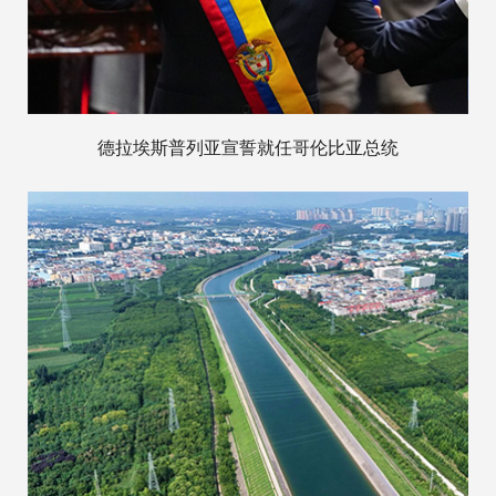
德拉埃斯普列亚宣誓就任哥伦比亚总统