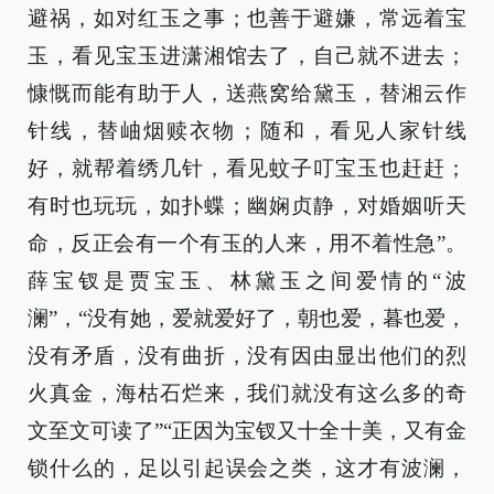
避祸，如对红玉之事；也善于避嫌，常远着宝
玉，看见宝玉进潇湘馆去了，自己就不进去；
慷慨而能有助于人，送燕窝给黛玉，替湘云作
针线，替岫烟赎衣物；随和，看见人家针线
好，就帮着绣几针，看见蚊子叮宝玉也赶赶；
有时也玩玩，如扑蝶；幽娴贞静，对婚姻听天
命，反正会有一个有玉的人来，用不着性急”。
薛宝钗是贾宝玉、林黛玉之间爱情的“波
澜”，“没有她，爱就爱好了，朝也爱，暮也爱，
没有矛盾，没有曲折，没有因由显出他们的烈
火真金，海枯石烂来，我们就没有这么多的奇
文至文可读了”“正因为宝钗又十全十美，又有金
锁什么的，足以引起误会之类，这才有波澜，