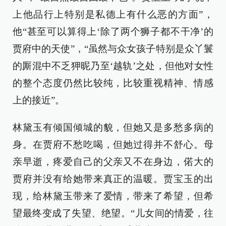
上他品行上特别是私德上有什么恶的方面”，
他“甚至可以算得上‘除了两个狮子都不干净’的
贾府中的天使”，“虽然与众女孩子特别是众丫鬟
的厮混中不乏狎昵乃至‘越轨’之处，但他对女性
的整个态度仍然比较纯，比较重视精神、情感
上的接近”。
林黛玉有倾国倾城的貌，但她又是多愁多病的
身。在贾府不愁吃喝，但她过得并不舒心。母
亲早逝，疼爱自己的父亲又不在身边，偌大的
贾府并没有给她带来真正的温暖。贾宝玉的出
现，给林黛玉带来了爱情，带来了希望，但希
望最终变成了失望、绝望。“儿女间的情爱，往