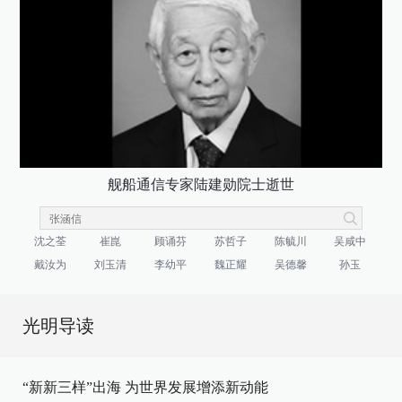
舰船通信专家陆建勋院士逝世
沈之荃
崔崑
顾诵芬
苏哲子
陈毓川
吴咸中
戴汝为
刘玉清
李幼平
魏正耀
吴德馨
孙玉
光明导读
“新新三样”出海 为世界发展增添新动能