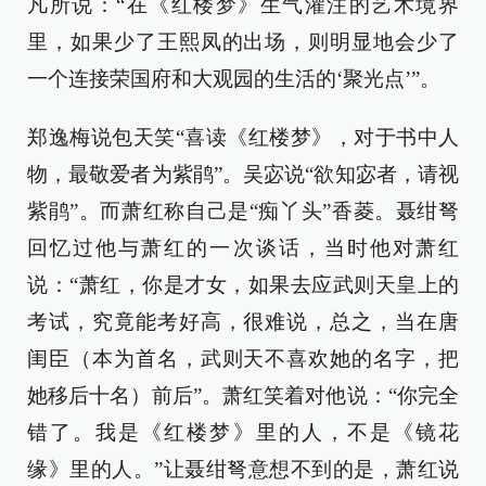
凡所说：“在《红楼梦》生气灌注的艺术境界
里，如果少了王熙凤的出场，则明显地会少了
一个连接荣国府和大观园的生活的‘聚光点’”。
郑逸梅说包天笑“喜读《红楼梦》，对于书中人
物，最敬爱者为紫鹃”。吴宓说“欲知宓者，请视
紫鹃”。而萧红称自己是“痴丫头”香菱。聂绀弩
回忆过他与萧红的一次谈话，当时他对萧红
说：“萧红，你是才女，如果去应武则天皇上的
考试，究竟能考好高，很难说，总之，当在唐
闺臣（本为首名，武则天不喜欢她的名字，把
她移后十名）前后”。萧红笑着对他说：“你完全
错了。我是《红楼梦》里的人，不是《镜花
缘》里的人。”让聂绀弩意想不到的是，萧红说