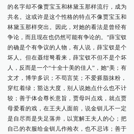
的名字却不像贾宝玉和林黛玉那样流行，成为
共名。这或许是这个性格的特点不像贾宝玉和
林黛玉那样突出。因此，对她的看法是曾经有
争论，而且现在也仍然可能有争论的。”薛宝钗
的确是个有争议的人物，有人说，薛宝钗是个
坏人。但在聂绀弩看来，薛宝钗不但不是个坏
人，反而是一个“十全十美的佳人”，她“美；有
文才，博学多识；不苟言笑；不爱搽脂抹粉，
穿红着绿；豁达大度，别人说她点什么也不计
较；善于体会尊长意旨，贾母叫点戏，就点贾
母爱看的戏，在王夫人面前，说金钏儿不一定
是自尽而是失足落井，以宽解王夫人的心；把
自己的衣服给金钏儿作殓衣，也不忌讳；善于