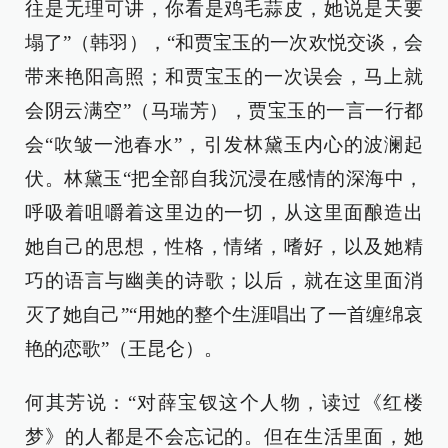
往是无理可讲，你看是鸡毛蒜皮，她说是天要
塌了”（韩羽），“和贾宝玉的一次欢悦交谈，会
带来艳阳高照；和贾宝玉的一次误会，马上就
会阴云满空”（马瑞芳），贾宝玉的一言一行都
会“吹皱一池春水”，引发林黛玉内心的波澜起
伏。林黛玉“把全部自我沉浸在感情的深海中，
呼吸着咀嚼着这里边的一切，从这里面酿造出
她自己的思想，性格，情绪，嗜好，以及她精
巧的语言与幽美的诗歌；以后，就在这里面消
灭了她自己”“用她的整个生涯唱出了一首缠绵哀
艳的恋歌”（王昆仑）。
何其芳说：“对薛宝钗这个人物，读过《红楼
梦》的人都是不会忘记的。但在生活里面，她