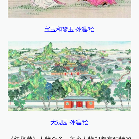
宝玉和黛玉 孙温/绘
大观园 孙温/绘