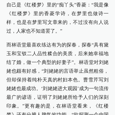
自己是《红楼梦》里的“痴丫头”香菱：“我是像
《红楼梦》里的香菱学诗，在梦里也做诗一
样，也是在梦里写文章来的，不过没有向人说
过，人家也不知道罢了。”
而林语堂最喜欢练达有为的探春，探春“具有黛
玉和宝钗二人品性糅合的美质，后来她幸福地
结了婚，做一个典型的好妻子”。林语堂对刘姥
姥也颇有好感，“刘姥姥的言语举止虽然粗俗，
但却保持着纯朴天真的村妇本色。曹雪芹写刘
姥姥也最成功。‘刘姥姥进大观园’成为一句流传
最广的谚语，证明了刘姥姥所给予人们的深刻
印象。”更有趣的是，在林语堂看来，《红楼
梦》还有分辨人脾气的功能，“欲探测一个中国