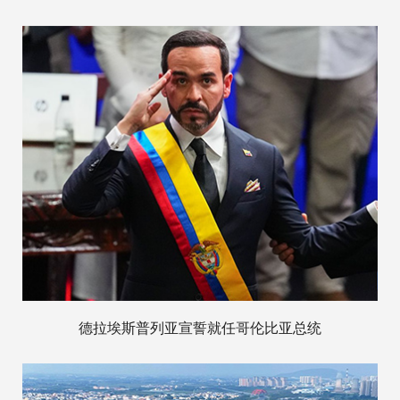
德拉埃斯普列亚宣誓就任哥伦比亚总统