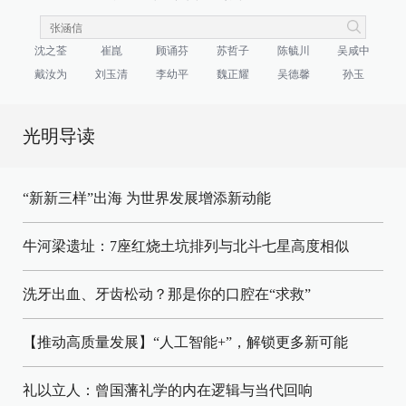
沈之荃
崔崑
顾诵芬
苏哲子
陈毓川
吴咸中
戴汝为
刘玉清
李幼平
魏正耀
吴德馨
孙玉
光明导读
“新新三样”出海 为世界发展增添新动能
牛河梁遗址：7座红烧土坑排列与北斗七星高度相似
洗牙出血、牙齿松动？那是你的口腔在“求救”
【推动高质量发展】“人工智能+”，解锁更多新可能
礼以立人：曾国藩礼学的内在逻辑与当代回响