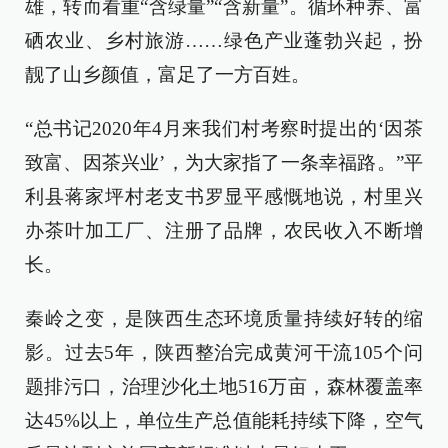
雄，转而看重“含绿量”“含新量”。循环种养、富
硒农业、乡村旅游……绿色产业蓬勃兴起，扮
靓了山乡颜值，富足了一方百姓。
“总书记2020年4月来我们村考察时提出的‘因茶
致富、因茶兴业’，为大家指了一条幸福路。”平
利县蒋家坪村老支书罗显平感慨地说，村里兴
办茶叶加工厂、注册了品牌，农民收入不断增
长。
秦岭之变，是陕西生态环境质量持续好转的缩
影。过去5年，陕西整治完成黄河干流105个问
题排污口，治理沙化土地516万亩，森林覆盖率
达45%以上，单位生产总值能耗持续下降，空气