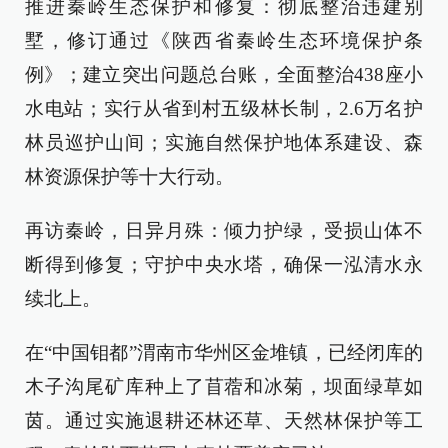
推进秦岭生态保护和修复：彻底整治违建别
墅，修订通过《陕西省秦岭生态环境保护条
例》；建立突出问题总台账，全面整治438座小
水电站；实行从省到村五级林长制，2.6万名护
林员巡护山间；实施自然保护地体系建设、森
林资源保护等十大行动。
再访秦岭，日异月殊：倾力护绿，受损山体不
断得到修复；守护中央水塔，确保一泓清水永
续北上。
在“中国钼都”渭南市华州区金堆镇，已经闭库的
木子沟尾矿库种上了苜蓿和冰菊，坝面绿草如
茵。通过实施退耕还林还草、天然林保护等工