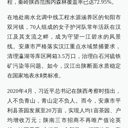
程，秦岭陕西范围内森林覆盖率已达72.95%。
在地处南水北调中线工程水源涵养区的旬阳市
双河镇，70人组成的女子护河队常年活跃在汉
江及其支流之畔，成为守望一江碧水的风景
线。安康市严格落实汉江重点水域禁捕要求，
清理瀛湖等库区网箱3.5万口，治理白石河硫铁
矿污染等问题。如今，汉江出陕断面水质稳定
在国家地表水Ⅱ类标准。
2020年4月，习近平总书记在陕西考察时指出，
人不负青山，青山定不负人。而今，安康市平
利县茶园发展至20万亩，实现人均1亩茶园、户
均增收万元；陕南三市招商不再唯产值论英