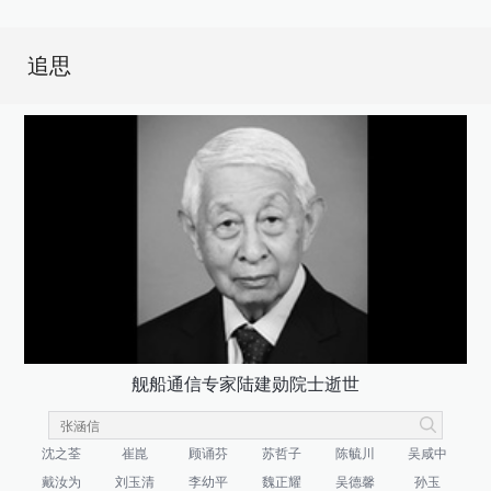
追思
舰船通信专家陆建勋院士逝世
沈之荃
崔崑
顾诵芬
苏哲子
陈毓川
吴咸中
戴汝为
刘玉清
李幼平
魏正耀
吴德馨
孙玉