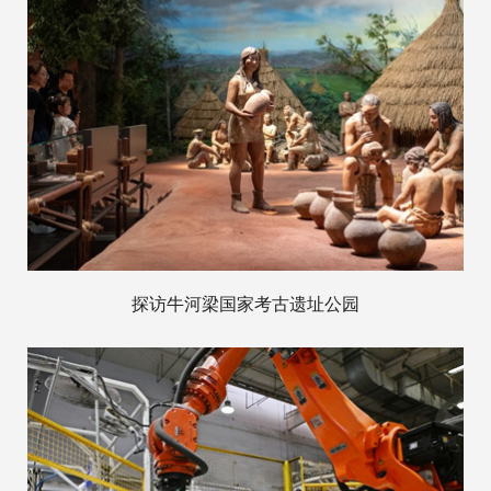
探访牛河梁国家考古遗址公园