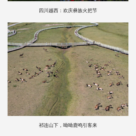
四川越西：欢庆彝族火把节
祁连山下，呦呦鹿鸣引客来