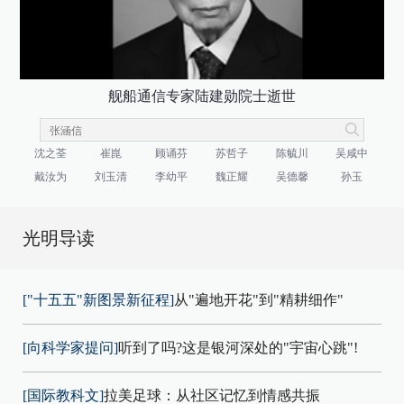
舰船通信专家陆建勋院士逝世
沈之荃
崔崑
顾诵芬
苏哲子
陈毓川
吴咸中
戴汝为
刘玉清
李幼平
魏正耀
吴德馨
孙玉
光明导读
["十五五"新图景新征程]
从"遍地开花"到"精耕细作"
[向科学家提问]
听到了吗?这是银河深处的"宇宙心跳"!
[国际教科文]
拉美足球：从社区记忆到情感共振