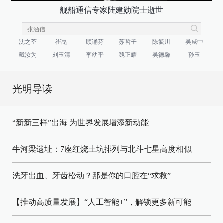
舰船通信专家陆建勋院士逝世
沈之荃
崔崑
顾诵芬
苏哲子
陈毓川
吴咸中
戴汝为
刘玉清
李幼平
魏正耀
吴德馨
孙玉
光明导读
“新新三样”出海 为世界发展增添新动能
牛河梁遗址：7座红烧土坑排列与北斗七星高度相似
洗牙出血、牙齿松动？那是你的口腔在“求救”
【推动高质量发展】“人工智能+”，解锁更多新可能