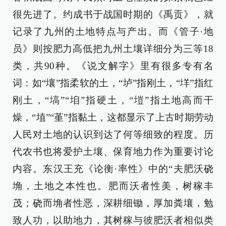
很先进了。约成书于战国时期的《禹贡》，就
记录了九州的土地特点与产出。而《管子·地
员》则按肥力高低把九州土壤详细分为三等18
类，共90种。《说文解字》里有很多专有名
词：如“壤”指柔软的土，“垆”指刚土，“垟”指红
刚土，“塙”“垍”指硬土，“塏”指土地高而干
燥，“埴”“堇”指黏土，这都显示了上古时期劳动
人民对土地的认识到达了何等细致的程度。历
代农书也将爱护土壤、保育地力作为重要讨论
内容。东汉王充《论衡·率性》中的“夫肥沃硗
埆，土地之本性也。肥而沃者性美，树稼丰
茂；硗而埆者性恶，深耕细锄，厚加粪壤，勉
致人功，以助地力，其树稼与彼肥沃者相似类