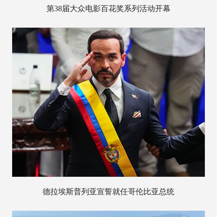
第38届大众电影百花奖系列活动开幕
德拉埃斯普列亚宣誓就任哥伦比亚总统