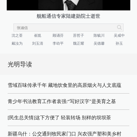
舰船通信专家陆建勋院士逝世
沈之荃
崔崑
顾诵芬
苏哲子
陈毓川
吴咸中
戴汝为
刘玉清
李幼平
魏正耀
吴德馨
孙玉
光明导读
雪域百味传承千年 藏地饮食里的高原烟火与人文底蕴
青少年书法教育工作者袁强:“写好汉字”是美育之基
[民生总关情]这下方便了
轻装转场
别样的坝坝茶
新疆乌什：公交通到牧民家门口
兴农强产塑和美乡村