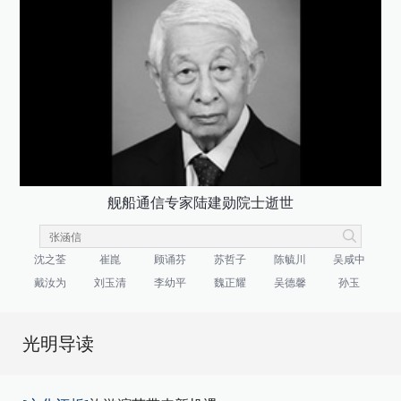
舰船通信专家陆建勋院士逝世
沈之荃
崔崑
顾诵芬
苏哲子
陈毓川
吴咸中
戴汝为
刘玉清
李幼平
魏正耀
吴德馨
孙玉
光明导读