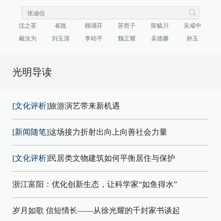
沈之荃
崔崑
顾诵芬
苏哲子
陈毓川
吴咸中
戴汝为
刘玉清
李幼平
魏正耀
吴德馨
孙玉
光明导读
[文化评析]
旅游演艺带来新机遇
[新闻随笔]
这场接力折射出向上向善社会力量
[文化评析]
民居类文物建筑如何平衡居住与保护
浙江富阳：优化创新生态，让科学家“如鱼得水”
岁月如歌 信短情长——从徐光耀的千封家书谈起