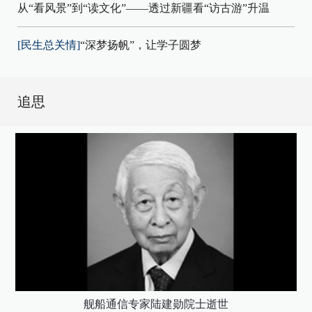
从“看风景”到“读文化”——透过新疆看“访古游”升温
[民生总关情]
“深梦扬帆”，让学子圆梦
追思
舰船通信专家陆建勋院士逝世