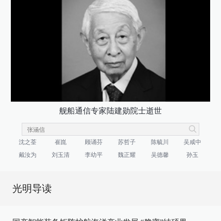
舰船通信专家陆建勋院士逝世
沈之荃
崔崑
顾诵芬
苏哲子
陈毓川
吴咸中
戴汝为
刘玉清
李幼平
魏正耀
吴德馨
孙玉
光明导读