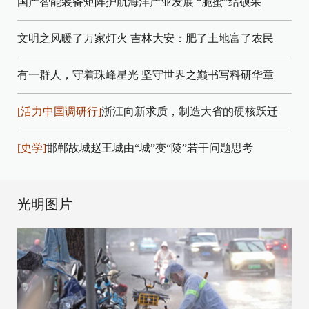
国产智能装备矩阵护航海洋产业发展
“脆蜜”结硕果
文明之风暖了万家灯火
吉林大安：肥了土地富了农民
有一群人，守着珠峰星光
坚守世界之巅书写科研华章
[活力中国调研行]
浙江向新求质，制造大省的硬核跃迁
[史学]
邯郸故城赵王城由“城”变“陵”若干问题思考
光明图片